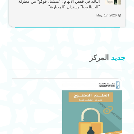
الناقد في قفص الاتهام : "ميشيل فوكو" بين مطرقة
"الجينالوجيا" وسندان "المعيارية"
May, 17, 2026
جديد
المركز