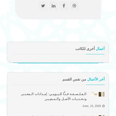
أعمال
أخرى للكاتب
آخر الأعمال
من نفس القسم
الـفـلـسـفـة فـنـًّا للـيـومِـي: إمـدادات الـمعـنـى
وتـحـديـات الأصـل والـمـصِـيـر
June, 15, 2026