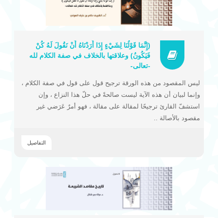
(إِنَّمَا قَوْلُنَا لِشَيْءٍ إِذَا أَرَدْنَاهُ أَنْ نَقُولَ لَهُ كُنْ
فَيَكُونُ) وعلاقتها بالخلاف في صفة الكلام لله
-تعالى-
ليس المقصود من هذه الورقة ترجيح قول على قول في صفة الكلام ،
وإنما لبيان أن هذه الآية ليست صالحةً في حلّ هذا النزاع ، وإن
استشفّ القارئ ترجيحًا لمقالة على مقالة ، فهو أمرٌ عَرَضي غير
مقصود بالأصالة ..
التفاصيل