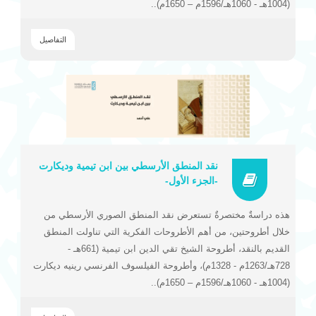
(1004هـ - 1060هـ/1596م – 1650م)..
التفاصيل
نقد المنطق الأرسطي بين ابن تيمية وديكارت
-الجزء الأول-
هذه دراسةٌ مختصرةٌ تستعرض نقد المنطق الصوري الأرسطي من
خلال أطروحتين، من أهم الأطروحات الفكرية التي تناولت المنطق
القديم بالنقد، أطروحة الشيخ تقي الدين ابن تيمية (661هـ -
728هـ/1263م - 1328م)، وأطروحة الفيلسوف الفرنسي رينيه ديكارت
(1004هـ - 1060هـ/1596م – 1650م)..