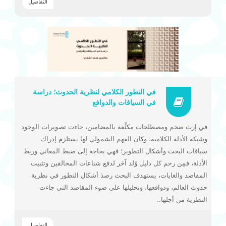
التفاصيل
في التطور الكلامي لنظرية الحدوث؛ دراسة
في السياقات والدوافع
في إرث ضخم ومصطلحات مكثِّفة بالمضامين، جاءت تصويرات الوجود
وشبكة الأدلة الكلامية، وكان الفهم الشمولي لها يستلزم إدراك
سياقات البحث وأشكال التطوير؛ فهي بحاجة إلى ضبط المعاني وربط
الأدلة، فمِن رحم كل دليل وُلد آخَر لدفع شناعات المخالفين وتثبيت
المقاصد والغايات، يستهدف البحث رصدَ أشكال التطور في نظرية
حدوث العالم، ودوافعها، وتحليلها على ضوء المقاصد التي جاءت
النظرية من أجلها..
التفاصيل