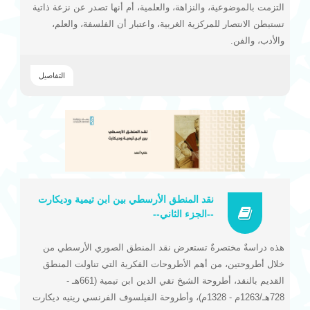
التزمت بالموضوعية، والنزاهة، والعلمية، أم أنها تصدر عن نزعة ذاتية
تستبطن الانتصار للمركزية الغربية، واعتبار أن الفلسفة، والعلم،
والأدب، والفن.
التفاصيل
نقد المنطق الأرسطي بين ابن تيمية وديكارت
--الجزء الثاني--
هذه دراسةٌ مختصرةٌ تستعرض نقد المنطق الصوري الأرسطي من
خلال أطروحتين، من أهم الأطروحات الفكرية التي تناولت المنطق
القديم بالنقد، أطروحة الشيخ تقي الدين ابن تيمية (661هـ -
728هـ/1263م - 1328م)، وأطروحة الفيلسوف الفرنسي رينيه ديكارت